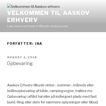
Videre
til
VELKOMMEN TIL AASKOV
indhold
ERHVERV
Læs mere om hvad vi tilbyder nedenunder
FORFATTER:
JAA
UDGIVET
AUGUST 1, 2018
DEN
Opbevaring
Aaskov Erhverv tilbyde vinter-, sommer-, måneds eller
helårsopbevaring af både, campingvogne, trailere mv.
Opbevaring i aflåst hal eller på indhegnet plads med fast
bund. Ring eller skriv for nærmere oplysninger eller tilbud.