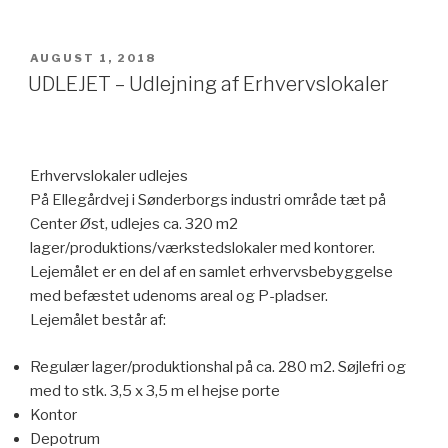
UDGIVET
AUGUST 1, 2018
DEN
UDLEJET – Udlejning af Erhvervslokaler
Erhvervslokaler udlejes
På Ellegårdvej i Sønderborgs industri område tæt på
Center Øst, udlejes ca. 320 m2
lager/produktions/værkstedslokaler med kontorer.
Lejemålet er en del af en samlet erhvervsbebyggelse
med befæstet udenoms areal og P-pladser.
Lejemålet består af:
Regulær lager/produktionshal på ca. 280 m2. Søjlefri og
med to stk. 3,5 x 3,5 m el hejse porte
Kontor
Depotrum